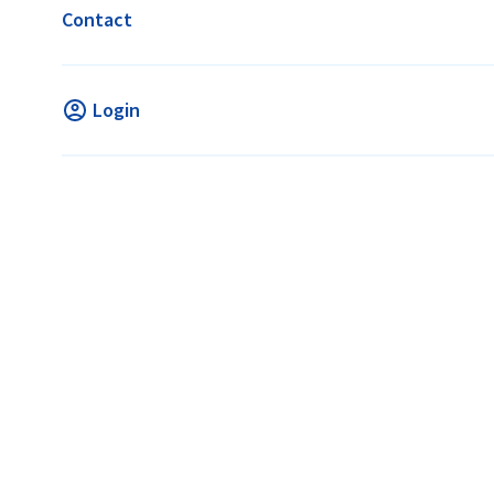
ACTIVITEITEN BIJ SCHC
Contact
Login