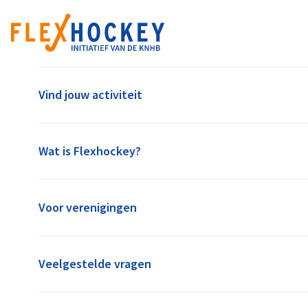
Vind jouw activiteit
SCHC
Kees Boekelaan 1, 3723 BA Bilthoven
Wat is Flexhockey?
ledenadministratie@schc.nl
www.schc.nl
Voor verenigingen
Al 118 jaar is SCHC een bruisende familieclub waar gezellighei
omgeving. SCHC heeft ongeveer 1900 leden, waarvan 1100 jeugdl
water- en 4 zandvelden en beschikt over een sfeervol clubhuis 
Stichtsche heeft enthousiaste vrijwilligers die zorgen dat alles
Veelgestelde vragen
Kortom een club om trots op te zijn, want **SAMEN ZIJN WIJ 