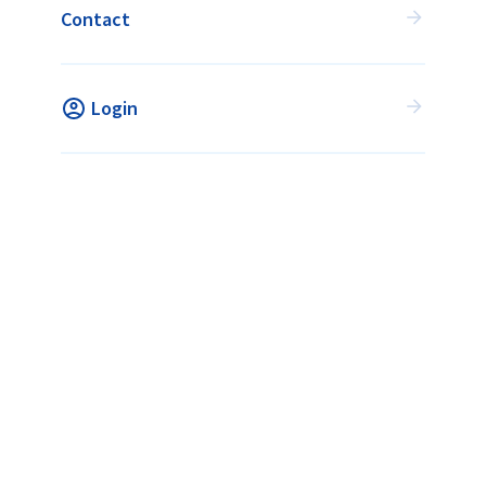
Contact
Login
HOCKEY WANNEER HET JOU
UITKOMT!
Flexhockey is een initiatief van de KNHB in
samenwerking
met alle hockeyverenigingen.
VIND JOUW ACTIVITEIT