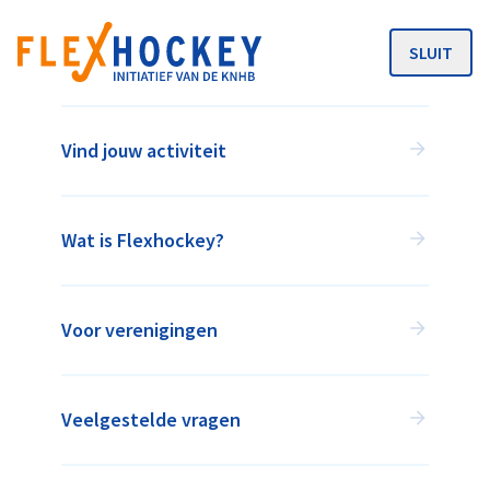
SLUIT
MENU
Vind jouw activiteit
HOCKEYCLUB PRINSENBEEK
Postbaan 38, 4841KL Prinsenbeek
Wat is Flexhockey?
info@hcprinsenbeek.nl
www.hcprinsenbeek.nl
Voor verenigingen
ACTIVITEITEN BIJ
HOCKEYCLUB PRINSENBEEK
Veelgestelde vragen