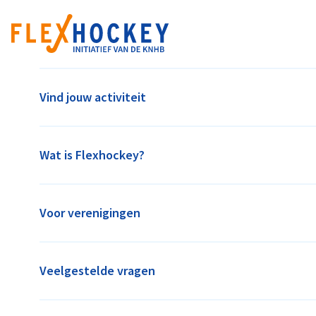
Vind jouw activiteit
HOCKEYCLUB MONTFOORT
Parklaan 2A, 3417VA Montfoort
Wat is Flexhockey?
info@hockeyclubmontfoort.nl
hockeyclubmontfoort.nl
Voor verenigingen
ACTIVITEITEN BIJ HOCKEYCLU
Veelgestelde vragen