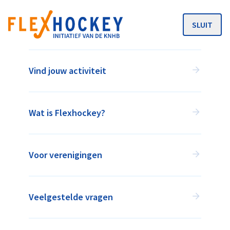
SLUIT
MENU
APELDOORNSCHE (M.H.C.)
Vind jouw activiteit
Sportpark Orderbos 29, 7313HN Apeldoorn
info@apeldoornsemhc.nl
Wat is Flexhockey?
www.apeldoornsemhc.nl
#
Voor verenigingen
ACTIVITEITEN BIJ
APELDOORNSCHE (M.H.C.)
Veelgestelde vragen