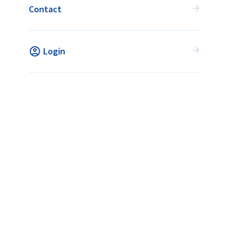
Contact
Login
HOCKEY WANNEER HET JOU
UITKOMT!
Flexhockey is een initiatief van de KNHB in
samenwerking
met alle hockeyverenigingen.
VIND JOUW ACTIVITEIT