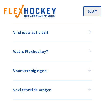
SLUIT
MENU
Vind jouw activiteit
Wat is Flexhockey?
Voor verenigingen
HOCKEY WANNEER HET JOU
UITKOMT!
Veelgestelde vragen
Flexhockey is een initiatief van de KNHB in
samenwerking