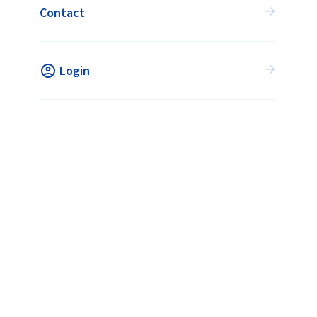
Contact
met alle hockeyverenigingen.
VIND JOUW ACTIVITEIT
Login
Vind jouw activiteit
Wat is Flexhockey?
Voor verenigingen
Veelgestelde vragen