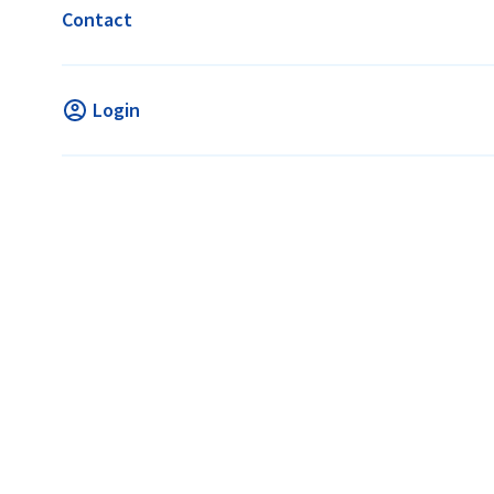
Contact
Login
Invalbeurt wedstrijd
COMPETITIEWEDSTRIJD BIJ H
Kies voor deze activiteit als je
geen
competitie-spelend
HCSO
Manegelaan 3, 9502CB, Stadskanaal
€ 12,50
DIRECT BOEKEN
KNHB lidmaatschap is verplicht
Lees hier hoe het werk