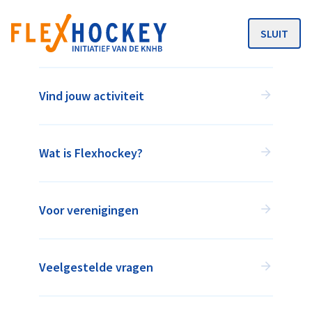
SLUIT
MENU
Vind jouw activiteit
Wat is Flexhockey?
Voor verenigingen
Trimhockey
INVALBEURT SENIOREN
Veelgestelde vragen
SEIZOEN 2025-2026