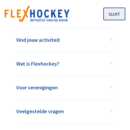
SLUIT
MENU
Vind jouw activiteit
Wat is Flexhockey?
Voor verenigingen
HOCKEY WANNEER HET JOU
UITKOMT!
Veelgestelde vragen
Flexhockey is een initiatief van de KNHB in
samenwerking