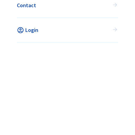
Contact
met alle hockeyverenigingen.
VIND JOUW ACTIVITEIT
Login
Vind jouw activiteit
Wat is Flexhockey?
Voor verenigingen
Veelgestelde vragen