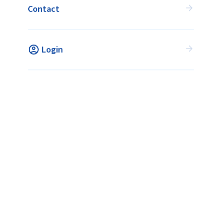
Contact
met alle hockeyverenigingen.
VIND JOUW ACTIVITEIT
Login
Vind jouw activiteit
Wat is Flexhockey?
Voor verenigingen
Veelgestelde vragen