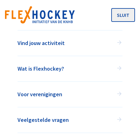
SLUIT
MENU
Vind jouw activiteit
Wat is Flexhockey?
Voor verenigingen
HOCKEY WANNEER HET JOU
UITKOMT!
Veelgestelde vragen
Flexhockey is een initiatief van de KNHB in
samenwerking