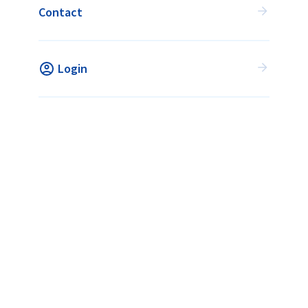
Contact
met alle hockeyverenigingen.
VIND JOUW ACTIVITEIT
Login
Vind jouw activiteit
Wat is Flexhockey?
Voor verenigingen
Veelgestelde vragen