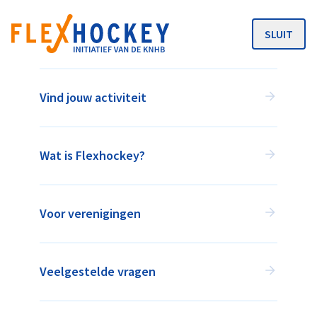
SLUIT
MENU
Vind jouw activiteit
Wat is Flexhockey?
Voor verenigingen
HOCKEY WANNEER HET JOU
UITKOMT!
Veelgestelde vragen
Flexhockey is een initiatief van de KNHB in
samenwerking